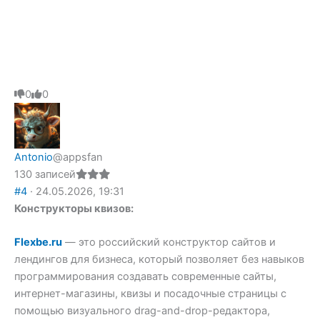
Голосуйте
0
Голосуйте
0
-
-
палец
палец
вниз.
вверх.
Antonio
@appsfan
130 записей
#4
· 24.05.2026, 19:31
Конструкторы квизов:
Flexbe.ru
— это российский конструктор сайтов и
лендингов для бизнеса, который позволяет без навыков
программирования создавать современные сайты,
интернет-магазины, квизы и посадочные страницы с
помощью визуального drag-and-drop-редактора,