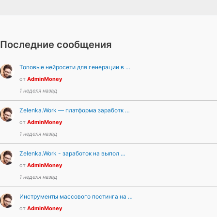
Последние сообщения
Топовые нейросети для генерации в …
от
AdminMoney
1 неделя назад
Zelenka.Work — платформа заработк …
от
AdminMoney
1 неделя назад
Zelenka.Work - заработок на выпол …
от
AdminMoney
1 неделя назад
Инструменты массового постинга на …
от
AdminMoney