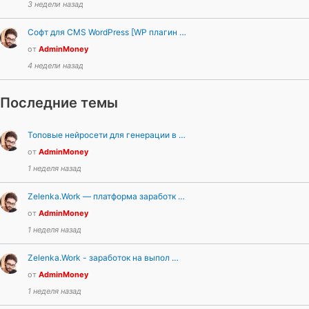
3 недели назад
Софт для CMS WordPress [WP плагин …
от
AdminMoney
4 недели назад
Последние темы
Топовые нейросети для генерации в …
от
AdminMoney
1 неделя назад
Zelenka.Work — платформа заработк …
от
AdminMoney
1 неделя назад
Zelenka.Work - заработок на выпол …
от
AdminMoney
1 неделя назад