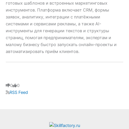
готовых шаблонов и встроенных маркетинговых
инструментов. Платформа включает CRM, формы
заявок, аналитику, интеграции с платёжными
системами и сервисами рекламы, а также AI-
инструменты для генерации текстов и структуры
страниц, помогая предпринимателям, экспертам и
малому бизнесу быстро запускать онлайн-проекты и
автоматизировать приём клиентов.
Голосуйте
0
Голосуйте
0
-
-
RSS Feed
палец
палец
вниз.
вверх.