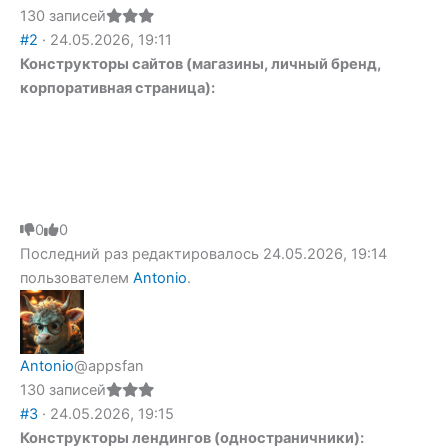
130 записей
#2
· 24.05.2026, 19:11
Конструкторы сайтов (магазины, личный бренд,
корпоративная страница):
Голосуйте
0
Голосуйте
0
-
-
Последний раз редактировалось 24.05.2026, 19:14
палец
палец
вниз.
вверх.
пользователем
Antonio
.
Antonio
@appsfan
130 записей
#3
· 24.05.2026, 19:15
Конструкторы лендингов (одностраничники):