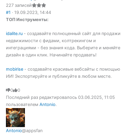
227 записей
#1
· 19.09.2023, 14:44
ТОП Инструменты:
idalite.ru
- создавайте полноценный сайт для продажи
недвижимости с фидами, колтрекингом и
интеграциями - без знания кода. Выберите и меняйте
дизайн в один клик. Начинайте продавать!
mobirise
- создавайте красивые вебсайты с помощью
ИИ! Экспортируйте и публикуйте в любом месте.
Голосуйте
0
Голосуйте
0
-
-
Последний раз редактировалось 03.06.2025, 11:05
палец
палец
вниз.
вверх.
пользователем
Antonio
.
Antonio
@appsfan