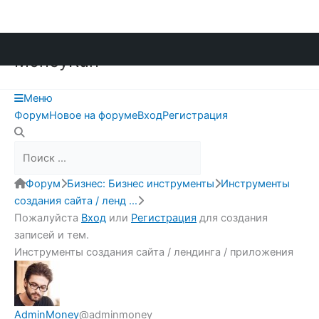
Перейти
MoneyRun
к
содержимому
Меню
Навигация
Форум
Новое на форуме
Вход
Регистрация
Форума
Форум
Форум
Бизнес: Бизнес инструменты
Инструменты
breadcrumbs
создания сайта / ленд …
-
Пожалуйста
Вход
или
Регистрация
для создания
Вы
записей и тем.
здесь:
Инструменты создания сайта / лендинга / приложения
AdminMoney
@adminmoney