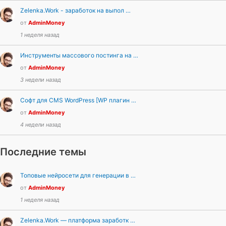
Zelenka.Work - заработок на выпол …
от
AdminMoney
1 неделя назад
Инструменты массового постинга на …
от
AdminMoney
3 недели назад
Софт для CMS WordPress [WP плагин …
от
AdminMoney
4 недели назад
Последние темы
Топовые нейросети для генерации в …
от
AdminMoney
1 неделя назад
Zelenka.Work — платформа заработк …