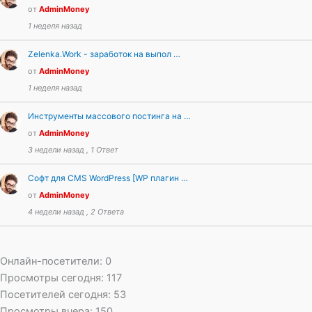
от
AdminMoney
1 неделя назад
Zelenka.Work - заработок на выпол …
от
AdminMoney
1 неделя назад
Инструменты массового постинга на …
от
AdminMoney
3 недели назад , 1 Ответ
Софт для CMS WordPress [WP плагин …
от
AdminMoney
4 недели назад , 2 Ответа
Онлайн-посетители:
0
Просмотры сегодня:
117
Посетителей сегодня:
53
Просмотры вчера:
150