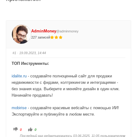
AdminMoney
@adminmoney
227 записей
#1
· 19.09.2023, 14:44
ТОП Инструменты:
idalite.ru
- создавайте полноценный сайт для продажи
недвижимости с фидами, колтрекингом и интеграциями -
без знания кода. Выберите и меняйте дизайн в один клик.
Начинайте продавать!
mobirise
- создавайте красивые вебсайты с помощью ИИ!
Экспортируйте и публикуйте в любом месте.
Г
Г
0
0
о
о
л
л
Последний раз редактировалось 03.06.2025, 11:05 пользователем