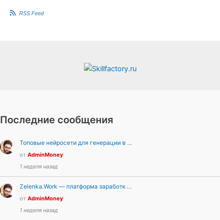
й
й
т
т
RSS Feed
е
е
-
-
п
п
а
а
л
л
е
е
ц
ц
в
в
н
в
и
е
з
р
.
х
.
Последние сообщения
Топовые нейросети для генерации в …
от
AdminMoney
1 неделя назад
Zelenka.Work — платформа заработк …
от
AdminMoney
1 неделя назад