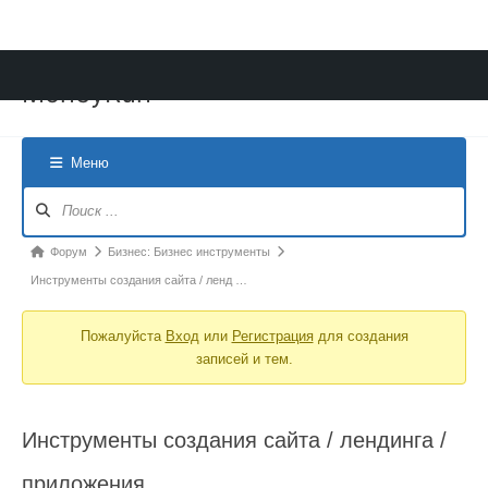
Перейти
MoneyRun
к
содержимому
Меню
Навигация
Форума
Форум
Форум
Бизнес: Бизнес инструменты
breadcrumbs
Инструменты создания сайта / ленд …
-
Пожалуйста
Вход
или
Регистрация
для создания
Вы
записей и тем.
здесь:
Инструменты создания сайта / лендинга /
приложения