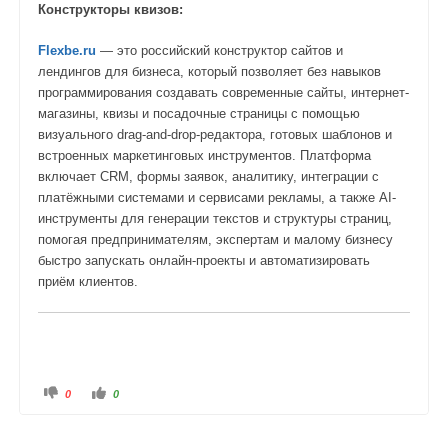
н
в
Конструкторы квизов:
и
е
з
р
.
х
Flexbe.ru
— это российский конструктор сайтов и
.
лендингов для бизнеса, который позволяет без навыков
программирования создавать современные сайты, интернет-
магазины, квизы и посадочные страницы с помощью
визуального drag-and-drop-редактора, готовых шаблонов и
встроенных маркетинговых инструментов. Платформа
включает CRM, формы заявок, аналитику, интеграции с
платёжными системами и сервисами рекламы, а также AI-
инструменты для генерации текстов и структуры страниц,
помогая предпринимателям, экспертам и малому бизнесу
быстро запускать онлайн-проекты и автоматизировать
приём клиентов.
Г
Г
0
0
о
о
л
л
о
о
с
с
у
у