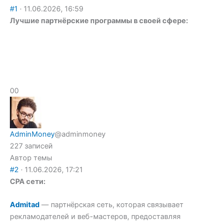
#1
· 11.06.2026, 16:59
Лучшие партнёрские программы в своей сфере:
Голосуйте
Голосуйте
0
0
-
-
палец
палец
вниз.
вверх.
AdminMoney
@adminmoney
227 записей
Автор темы
#2
· 11.06.2026, 17:21
CPA сети:
Admitad
— партнёрская сеть, которая связывает
рекламодателей и веб-мастеров, предоставляя