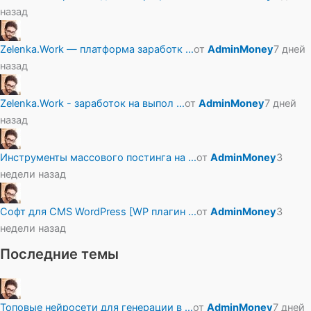
назад
Zelenka.Work — платформа заработк …
от
AdminMoney
7 дней
назад
Zelenka.Work - заработок на выпол …
от
AdminMoney
7 дней
назад
Инструменты массового постинга на …
от
AdminMoney
3
недели назад
Софт для CMS WordPress [WP плагин …
от
AdminMoney
3
недели назад
Последние темы
Топовые нейросети для генерации в …
от
AdminMoney
7 дней