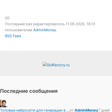
Голосуйте
Голосуйте
0
0
-
-
Последний раз редактировалось 11.06.2026, 18:31
палец
палец
пользователем
AdminMoney
.
вниз.
вверх.
RSS Feed
Последние сообщения
Топовые нейросети для генерации в …
от
AdminMoney
7 дней