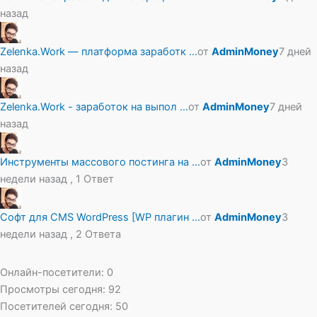
назад
Zelenka.Work — платформа заработк …
от
AdminMoney
7 дней
назад
Zelenka.Work - заработок на выпол …
от
AdminMoney
7 дней
назад
Инструменты массового постинга на …
от
AdminMoney
3
недели назад , 1 Ответ
Софт для CMS WordPress [WP плагин …
от
AdminMoney
3
недели назад , 2 Ответа
Онлайн-посетители:
0
Просмотры сегодня:
92
Посетителей сегодня:
50