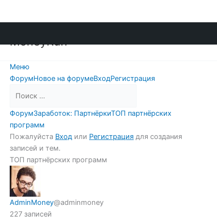
Перейти
MoneyRun
к
содержимому
Меню
Навигация
Форум
Новое на форуме
Вход
Регистрация
Форума
Форум
Форум
Заработок: Партнёрки
ТОП партнёрских
breadcrumbs
программ
-
Пожалуйста
Вход
или
Регистрация
для создания
Вы
записей и тем.
здесь:
ТОП партнёрских программ
AdminMoney
@adminmoney
227 записей