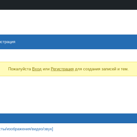
истрация
Пожалуйста
Вход
или
Регистрация
для создания записей и тем.
сты/изображения/видео/звук]