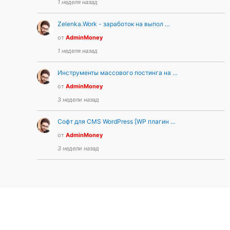
1 неделя назад
Zelenka.Work - заработок на выпол …
от
AdminMoney
1 неделя назад
Инструменты массового постинга на …
от
AdminMoney
3 недели назад
Софт для CMS WordPress [WP плагин …
от
AdminMoney
3 недели назад