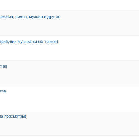
ажения, видео, музыка и другое
трибуции музыкальных треков)
ries
тов
за просмотры)