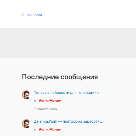
RSS Feed
Последние сообщения
Топовые нейросети для генерации в …
от
AdminMoney
1 неделя назад
Zelenka.Work — платформа заработк …
от
AdminMoney