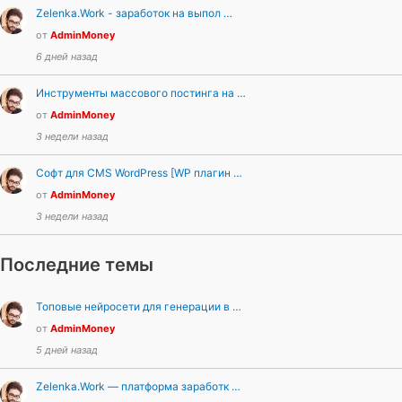
Zelenka.Work - заработок на выпол …
от
AdminMoney
6 дней назад
Инструменты массового постинга на …
от
AdminMoney
3 недели назад
Софт для CMS WordPress [WP плагин …
от
AdminMoney
3 недели назад
Последние темы
Топовые нейросети для генерации в …
от
AdminMoney
5 дней назад
Zelenka.Work — платформа заработк …