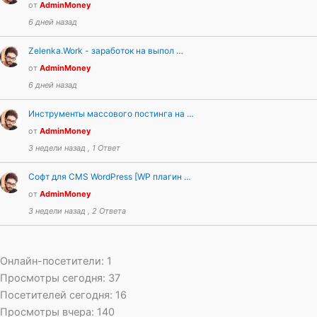
от
AdminMoney
6 дней назад
Zelenka.Work - заработок на выпол …
от
AdminMoney
6 дней назад
Инструменты массового постинга на …
от
AdminMoney
3 недели назад , 1 Ответ
Софт для CMS WordPress [WP плагин …
от
AdminMoney
3 недели назад , 2 Ответа
Онлайн-посетители:
1
Просмотры сегодня:
37
Посетителей сегодня:
16
Просмотры вчера:
140