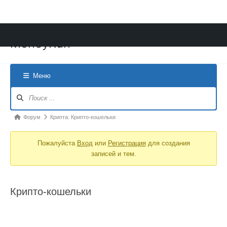
Перейти
MoneyRun
к
содержимому
Меню
Навигация
Форума
Форум
Форум
Крипта: Крипто-кошельки
breadcrumbs
Пожалуйста
Вход
или
Регистрация
для создания
-
записей и тем.
Вы
здесь:
Крипто-кошельки